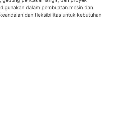
, gedung pencakar langit, dan proyek
g digunakan dalam pembuatan mesin dan
eandalan dan fleksibilitas untuk kebutuhan