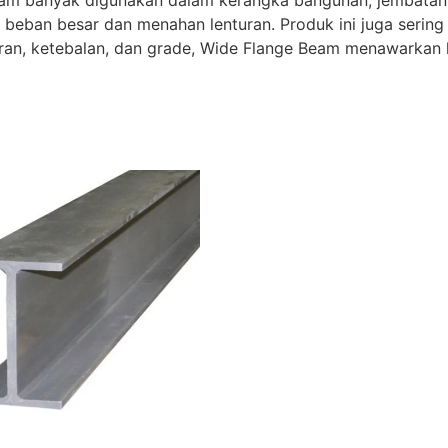
Beam banyak digunakan dalam kerangka bangunan, jembatan
beban besar dan menahan lenturan. Produk ini juga serin
uran, ketebalan, dan grade, Wide Flange Beam menawarkan k