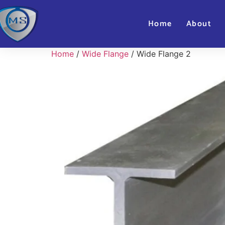
Home
About
Home
/
Wide Flange
/ Wide Flange 2