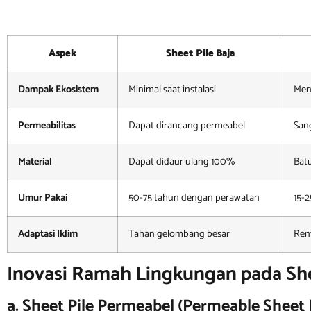
Aspek
Sheet Pile Baja
Dampak Ekosistem
Minimal saat instalasi
Men
Permeabilitas
Dapat dirancang permeabel
San
Material
Dapat didaur ulang 100%
Bat
Umur Pakai
50-75 tahun dengan perawatan
15-
Adaptasi Iklim
Tahan gelombang besar
Ren
Inovasi Ramah Lingkungan pada She
a. Sheet Pile Permeabel (Permeable Sheet P