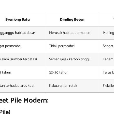
Bronjong Batu
Dinding Beton
gganggu habitat dasar
Merusak habitat permanen
Mening
gat permeabel
Tidak permeabel
Sangat
u alam (sumber terbatas)
Semen (jejak karbon tinggi)
Tanama
25 tahun
30-50 tahun
Terus 
tan terhadap arus kuat
Kaku, rentan retak
Fleksib
et Pile Modern:
ile)