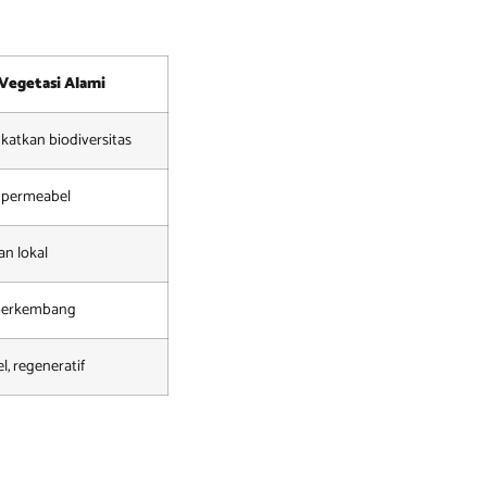
Vegetasi Alami
katkan biodiversitas
 permeabel
n lokal
berkembang
el, regeneratif