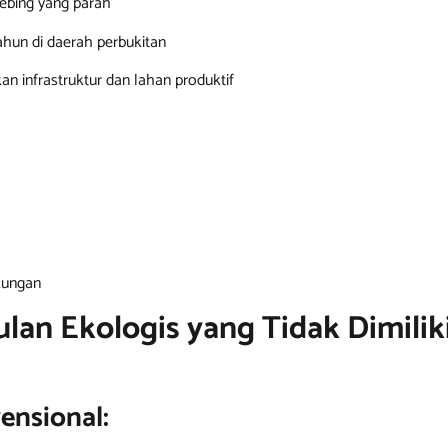
tebing yang parah
tahun di daerah perbukitan
kan infrastruktur dan lahan produktif
kungan
lan Ekologis yang Tidak Dimili
nsional: